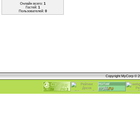
Онлайн всего:
1
Гостей:
1
Пользователей:
0
Copyright MyCorp © 
Алексеевка, Безенчук, Большая Глушиц