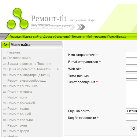
Ремонт-tlt
Сайт умелых людей
Главная
|
Карта сайта
|
Доска объявлений Тольятти
|
Мой профиль
|
Поиск
|
Выход
Меню сайта
Главная
Имя отправителя
*
:
Гостевая книга
E-mail отправителя
*
:
Заказать ремонт в Тольятти
Web-site:
Цены на ремонт в Тольятти
Ремонт в квартире (статьи)
Тема письма:
Ремонт электрооборуд...
Текст сообщения
*
:
Ремонт сантехника
Ремонт потолка
Ремонт пола
Ремонт прихожей
Ремонт кухни
Оценка сайта:
Ремонт ванной
Код безопасности
*
:
Ремонт спальни
Ремонт окна
Ремонт двери
Мебель