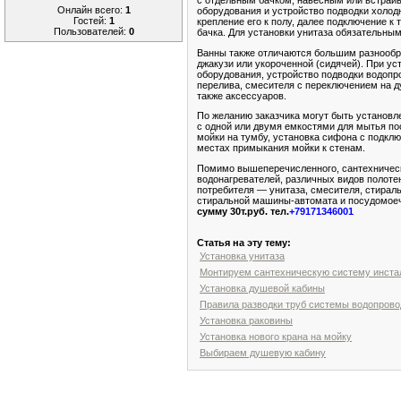
Онлайн всего:
1
оборудования и устройство подводки холод
Гостей:
1
крепление его к полу, далее подключение к
Пользователей:
0
бачка. Для установки унитаза обязательны
Ванны также отличаются большим разнообраз
джакузи или укороченной (сидячей). При у
оборудования, устройство подводки водопро
перелива, смесителя с переключением на д
также аксессуаров.
По желанию заказчика могут быть установ
с одной или двумя емкостями для мытья по
мойки на тумбу, установка сифона с подкл
местах примыкания мойки к стенам.
Помимо вышеперечисленного, сантехнически
водонагревателей, различных видов полоте
потребителя — унитаза, смесителя, стирал
стиральной машины-автомата и посудомоеч
сумму 30т.руб.
тел.
+79171346001
Статья на эту тему:
Установка унитаза
Монтируем сантехническую систему инста
Установка душевой кабины
Правила разводки труб системы водопрово
Установка раковины
Установка нового крана на мойку
Выбираем душевую кабину