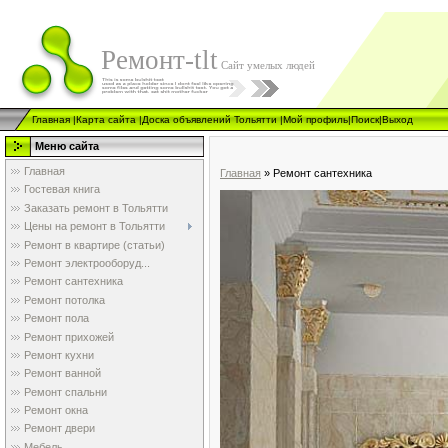
Ремонт-tlt
Сайт умелых людей
Главная
|
Карта сайта
|
Доска объявлений Тольятти
|
Мой профиль
|
Поиск
|
Выход
Меню сайта
Главная
Главная
»
Ремонт сантехника
Гостевая книга
Заказать ремонт в Тольятти
Цены на ремонт в Тольятти
Ремонт в квартире (статьи)
Ремонт электрооборуд...
Ремонт сантехника
Ремонт потолка
Ремонт пола
Ремонт прихожей
Ремонт кухни
Ремонт ванной
Ремонт спальни
Ремонт окна
Ремонт двери
Мебель