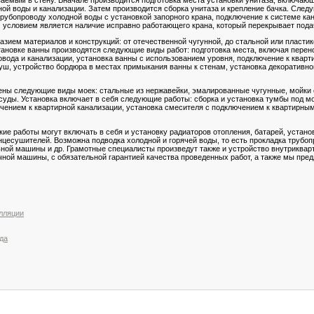
ной воды и канализации. Затем производится сборка унитаза и крепление бачка. След
 трубопроводу холодной воды с установкой запорного крана, подключение к системе к
м условием является наличие исправно работающего крана, который перекрывает подач
ием материалов и конструкций: от отечественной чугунной, до стальной или пластико
становке ванны производятся следующие виды работ: подготовка места, включая пере
вода и канализации, установка ванны с использованием уровня, подключение к кварт
уш, устройство бордюра в местах примыкания ванны к стенам, установка декоративно
лены следующие виды моек: стальные из нержавейки, эмалированные чугунные, мойки
суды. Установка включает в себя следующие работы: сборка и установка тумбы под м
ючением к квартирной канализации, установка смесителя с подключением к квартирны
е работы могут включать в себя и установку радиаторов отопления, батарей, устано
нцесушителей. Возможна подводка холодной и горячей воды, то есть прокладка трубоп
ьной машины и др. Грамотные специалисты произведут также и устройство внутриквар
ной машины, с обязательной гарантией качества проведенных работ, а также мы пре
лляции
да