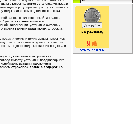
ующим этапом является установка унитаза и
анализации и регулировка арматуры сливного
у воды в квартиру от домового стояка.
вой ванны, от классической, до ванны-
нос/демонтаж сантехнического
ирной канализации, установка сифона и
го экрана ванны и раздвижных шторок, а
на рекламу
 с керамическим и полимерным покрытием,
ойку с использованием уровня, крепление
м сетям водопровода, крепление бордюра в
вку и подключение электрических
ровода к месту установки водоразборного
тирной канализации, подключение
длагаем
страховой полис в подарок на