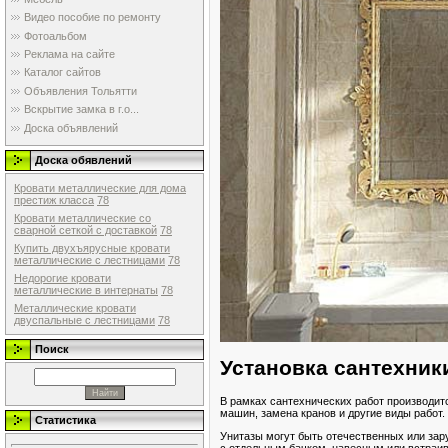
Видео пособие по ремонту
Фотоальбом
Реклама на сайте
Каталог сайтов
Объявления Тольятти
Вскрытие замка в г.о...
Доска объявлений
Доска обявлений
Кровати металлические для дома
престиж класса
78
Кровати металлические со
сварной сеткой с доставкой
78
Купить двухъярусные кровати
металлические с лестницами
78
Недорогие кровати
металлические в интернаты
78
Металлические кровати
двуспальные с лестницами
78
Поиск
Установка сантехник
В рамках сантехнических работ производит
машин, замена кранов и другие виды работ.
Статистика
Унитазы могут быть отечественных или зару
с отдельным бачком, навесным или встраив