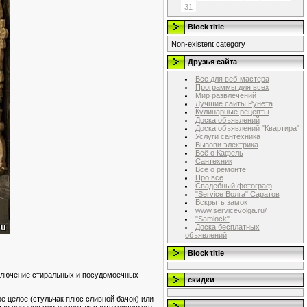
31
Block title
Non-existent category
Друзья сайта
Все для веб-мастера
Программы для всех
Мир развлечений
Лучшие сайты Рунета
Кулинарные рецепты
Доска объявлений
Доска объявлений "Квартира"
Услуги сантехника
Вызови электрика
Всё о Кафель
Сантехник
Всё о ремонте
Про всё
Свадебный фотограф
"Service Волга" Саратов
Вскрыть замок
www.servicevolga.ru/
"Samlock"
Доска бесплатных
объявлений
Block title
одключение стиральных и посудомоечных
скидки
е целое (стульчак плюс сливной бачок) или
...
щая перенос или демонтаж сантехнического