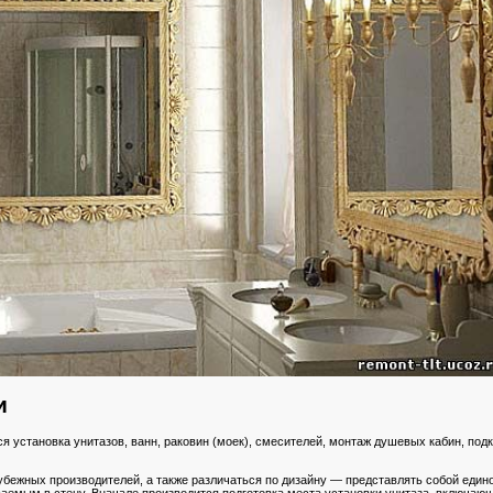
и
ся установка унитазов, ванн, раковин (моек), смесителей, монтаж душевых кабин, п
бежных производителей, а также различаться по дизайну — представлять собой едино
аемым в стену. Вначале производится подготовка места установки унитаза, включаю