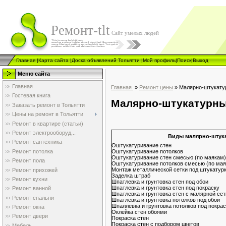
Ремонт-tlt
Сайт умелых людей
Главная
|
Карта сайта
|
Доска объявлений Тольятти
|
Мой профиль
|
Поиск
|
Выход
Меню сайта
Главная
Главная
»
Ремонт цены
»
Малярно-штукату
Гостевая книга
Малярно-штукатурны
Заказать ремонт в Тольятти
Цены на ремонт в Тольятти
Ремонт в квартире (статьи)
Ремонт электрооборуд...
Виды малярно-штук
Ремонт сантехника
Оштукатуривание стен
Оштукатуривание потолков
Ремонт потолка
Оштукатуривание стен смесью (по маякам)
Ремонт пола
Оштукатуривание потолков смесью (по мая
Монтаж металлической сетки под штукатур
Ремонт прихожей
Заделка штраб
Ремонт кухни
Шпатлевка и грунтовка стен под обои
Шпатлевка и грунтовка стен под покраску
Ремонт ванной
Шпатлевка и грунтовка стен с малярной сет
Ремонт спальни
Шпатлевка и грунтовка потолков под обои
Шпаллевка и грунтовка потолков под покрас
Ремонт окна
Оклейка стен обоями
Ремонт двери
Покраска стен
Покраска стен с подбором цветов
Мебель