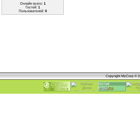
Онлайн всего:
1
Гостей:
1
Пользователей:
0
Copyright MyCorp © 
Алексеевка, Безенчук, Большая Глушиц