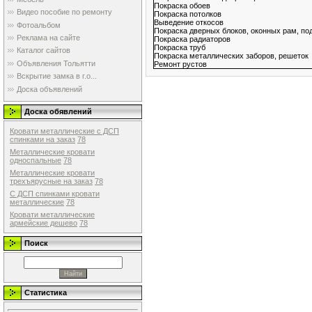
Покраска обоев
Видео пособие по ремонту
Покраска потолков
Выведение откосов
Фотоальбом
Покраска дверных блоков, оконных рам, по
Реклама на сайте
Покраска радиаторов
Покраска труб
Каталог сайтов
Покраска металлических заборов, решеток
Объявления Тольятти
Ремонт рустов
Вскрытие замка в г.о...
Доска объявлений
Доска обявлений
Кровати металлические с ДСП
спинками на заказ
78
Металлические кровати
односпальные
78
Металлические кровати
трехъярусные на заказ
78
С ДСП спинками кровати
металлические
78
Кровати металлические
армейские дешево
78
Поиск
Статистика