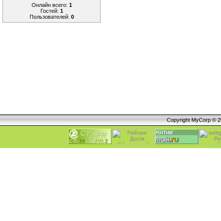
Онлайн всего:
1
Гостей:
1
Пользователей:
0
Copyright MyCorp © 
Алексеевка, Безенчук, Большая Глушиц