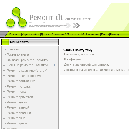
Ремонт-tlt
Сайт умелых людей
Главная
|
Карта сайта
|
Доска объявлений Тольятти
|
Мой профиль
|
Поиск
|
Выход
Меню сайта
Главная
Статья на эту тему:
Вытяжка для кухонь
Гостевая книга
Шкаф-купе.
Заказать ремонт в Тольятти
Десять заповедей для дивана.
Цены на ремонт в Тольятти
Достоинства и недостатки мебельных мате
Ремонт в квартире (статьи)
Ремонт электрооборуд...
Ремонт сантехника
Ремонт потолка
Ремонт пола
Ремонт прихожей
Ремонт кухни
Ремонт ванной
Ремонт спальни
Ремонт окна
Ремонт двери
Мебель